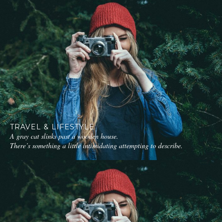
TRAVEL & LIFESTYLE
A gray cat slinks past a wooden house.
There’s something a little intimidating attempting to describe.