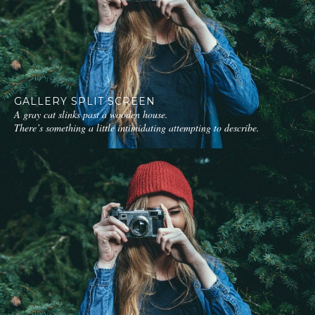
GALLERY SPLIT SCREEN
A gray cat slinks past a wooden house.
There’s something a little intimidating attempting to describe.