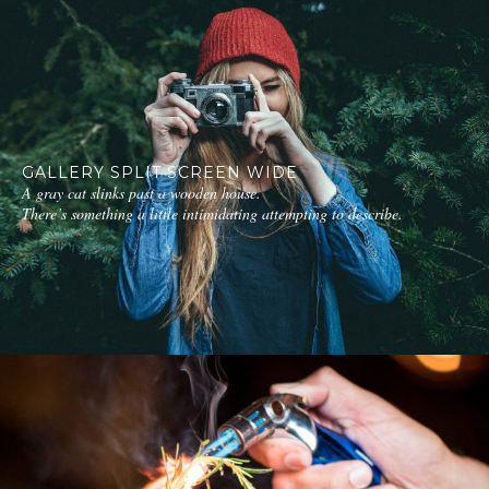
GALLERY SPLIT SCREEN WIDE
A gray cat slinks past a wooden house.
There’s something a little intimidating attempting to describe.