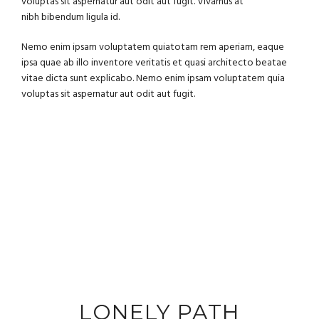
voluptas sit aspernatur aut odit aut fugit. Vivamus at
nibh bibendum ligula id.
Nemo enim ipsam voluptatem quiatotam rem aperiam, eaque
ipsa quae ab illo inventore veritatis et quasi architecto beatae
vitae dicta sunt explicabo. Nemo enim ipsam voluptatem quia
voluptas sit aspernatur aut odit aut fugit.
LONELY PATH